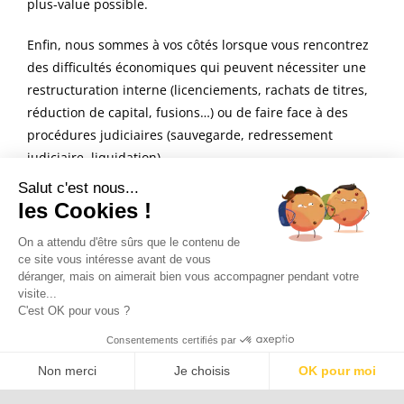
plus-value possible.
Enfin, nous sommes à vos côtés lorsque vous rencontrez
des difficultés
économiques qui peuvent nécessiter une
restructuration interne (licenciements, rachats de titres,
réduction de capital, fusions…) ou de faire face à des
procédures judiciaires (sauvegarde, redressement
judiciaire, liquidation).
Salut c'est nous...
A tous les stades, l’Avocat d’Akthemis est votre Conseil, à
les Cookies !
vos côtés.
On a attendu d'être sûrs que le contenu de
ce site vous intéresse avant de vous
déranger, mais on aimerait bien vous accompagner pendant votre
visite...
C'est OK pour vous ?
Consentements certifiés par
Non merci
Je choisis
OK pour moi
Axeptio consent
Plateforme de Gestion du Consentement : Personnalisez vos Options