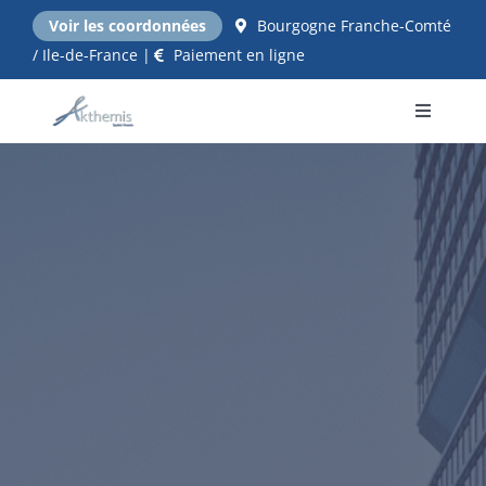
Passer
Voir les coordonnées
Bourgogne Franche-Comté
au
/ Ile-de-France |
Paiement en ligne
contenu
Toggle
Navigati
Accueil
NOS EXPERTISES
Qui sommes nous ?
Tarifs
Contact