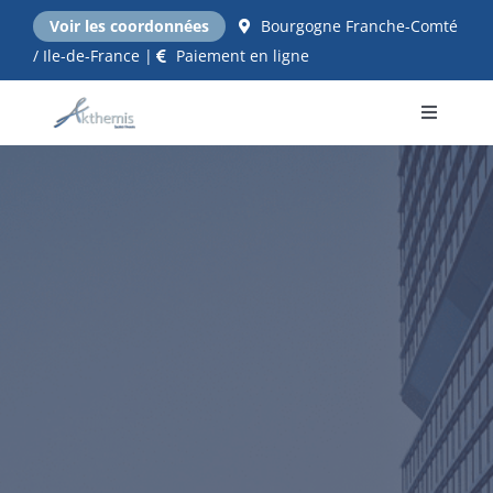
Passer
Voir les coordonnées
Bourgogne Franche-Comté
au
/ Ile-de-France |
Paiement en ligne
contenu
Toggle
Navigati
Accueil
NOS EXPERTISES
Qui sommes nous ?
Tarifs
Contact