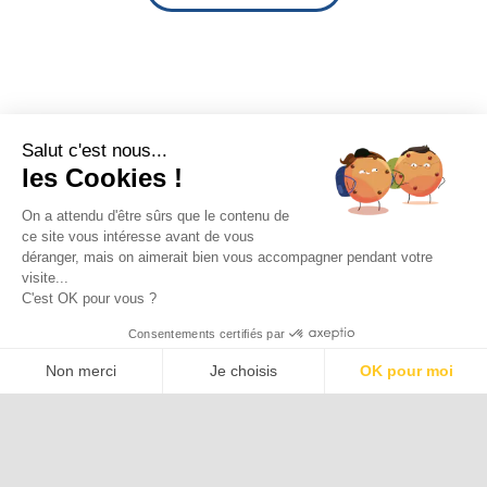
Salut c'est nous...
les Cookies !
On a attendu d'être sûrs que le contenu de
ce site vous intéresse avant de vous
déranger, mais on aimerait bien vous accompagner pendant votre
visite...
C'est OK pour vous ?
Consentements certifiés par
Non merci
Je choisis
OK pour moi
Axeptio consent
Plateforme de Gestion du Consentement : Personnalisez vos Options
Notre plateforme vous permet d'adapter et de gérer vos paramètres de 
Association d’Avocats à Responsabilité Professionnelle