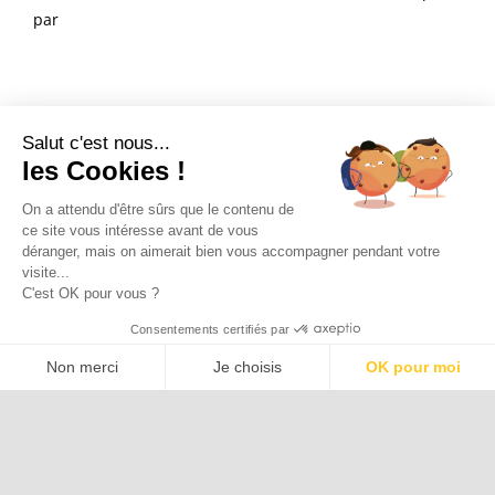
par
Salut c'est nous...
les Cookies !
Voir les articles de Jean Phillipe Morel
On a attendu d'être sûrs que le contenu de
ce site vous intéresse avant de vous
déranger, mais on aimerait bien vous accompagner pendant votre
Un rendez-vous ?
visite...
C'est OK pour vous ?
Consentements certifiés par
Non merci
Je choisis
OK pour moi
Axeptio consent
Plateforme de Gestion du Consentement : Personnalisez vos Options
Notre plateforme vous permet d'adapter et de gérer vos paramètres de 