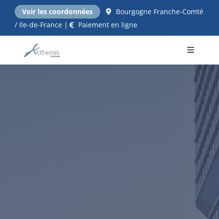
Passer
Voir les coordonnées
Bourgogne Franche-Comté
au
/ Ile-de-France |
Paiement en ligne
contenu
Toggle
Navigati
Accueil
NOS EXPERTISES
Qui sommes nous ?
Tarifs
Contact