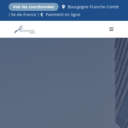
Passer
Voir les coordonnées
Bourgogne Franche-Comté
au
/ Ile-de-France |
Paiement en ligne
contenu
Toggle
Navigati
Accueil
NOS EXPERTISES
Qui sommes nous ?
Tarifs
Contact